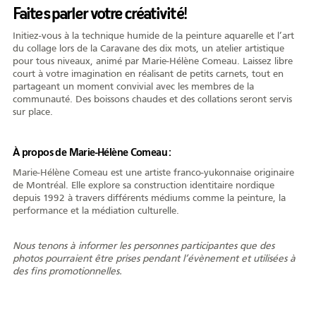
Faites parler votre créativité!
AFY
Initiez-vous à la technique humide de la peinture aquarelle et l’art
du collage lors de la Caravane des dix mots, un atelier artistique
pour tous niveaux, animé par Marie-Hélène Comeau. Laissez libre
court à votre imagination en réalisant de petits carnets, tout en
partageant un moment convivial avec les membres de la
Équipe
CA
À propos
Carrière
communauté. Des boissons chaudes et des collations seront servis
sur place.
À propos de Marie-Hélène Comeau :
Marie-Hélène Comeau est une artiste franco-yukonnaise originaire
Nouvelles
Communiqués
Publications
Projets
Partenaires
de Montréal. Elle explore sa construction identitaire nordique
spéciaux
financiers
depuis 1992 à travers différents médiums comme la peinture, la
performance et la médiation culturelle.
Nous tenons à informer les personnes participantes que des
Devenir membre
photos pourraient être prises pendant l’évènement et utilisées à
des fins promotionnelles.
COMMUNAUTÉ