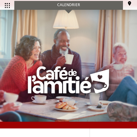
CALENDRIER
CALENDRIER
Tous les
Ce mois-ci
événements
SERVICES
Accueil et aide à l'établissement
Aide à l’emploi
Appui au recrutement