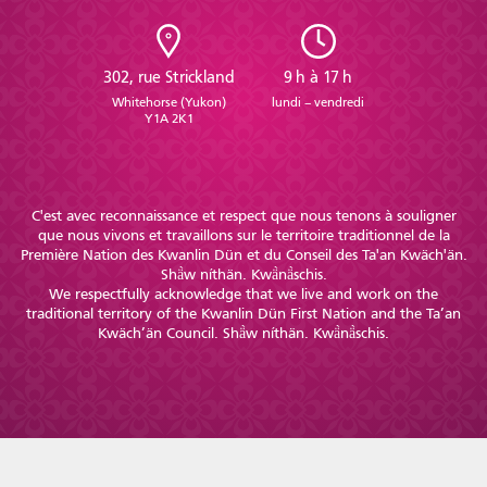
302, rue Strickland
9 h à 17 h
Whitehorse (Yukon)
lundi – vendredi
Y1A 2K1
C'est avec reconnaissance et respect que nous tenons à souligner
que nous vivons et travaillons sur le territoire traditionnel de la
Première Nation des Kwanlin Dün et du Conseil des Ta'an Kwäch'än.
Shä̀w níthän. Kwä̀nä̀schis.
We respectfully acknowledge that we live and work on the
traditional territory of the Kwanlin Dün First Nation and the Ta’an
Kwäch’än Council. Shä̀w níthän. Kwä̀nä̀schis.