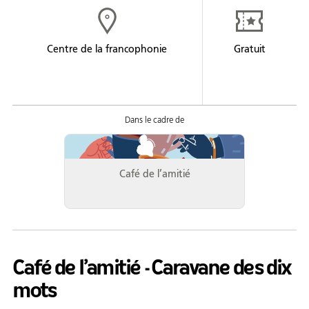
Formation
Entrepreneuriat
Centre de la francophonie
Gratuit
Justice
Arts et culture
Bénévolat
Jeunesse
Café de l’amitié
50 ans +
Soutien à domicile
Location d'équipement
Café de l’amitié - Caravane des dix
Tourisme
mots