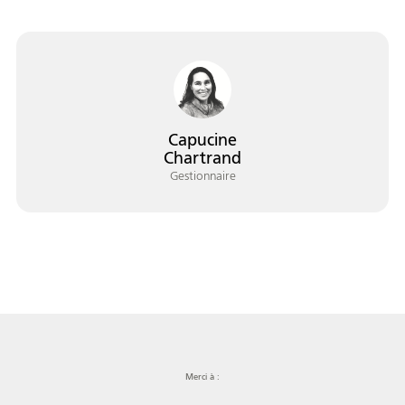
Portrait
Histoire
Organismes
Capucine
Chartrand
Gestionnaire
Centre de la
Médias
francophonie
Journée de la
Reconnaissance
Émission
francophonie
Rencontres
Merci à :