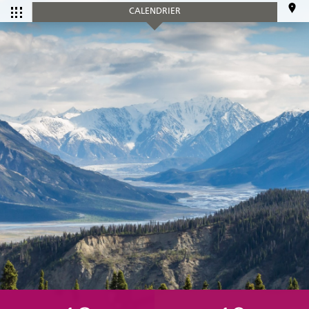
CALENDRIER
CALENDRIER
Tous les
Ce mois-ci
événements
SERVICES
Accueil et aide à l'établissement
Aide à l’emploi
Appui au recrutement