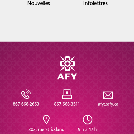
Nouvelles
Infolettres
Portrait
Histoire
Organismes
Centre de la
Médias
francophonie
867 668-2663
867 668-3511
afy@afy.ca
Journée de la
Reconnaissance
Émission
francophonie
Rencontres
302, rue Strickland
9 h à 17 h