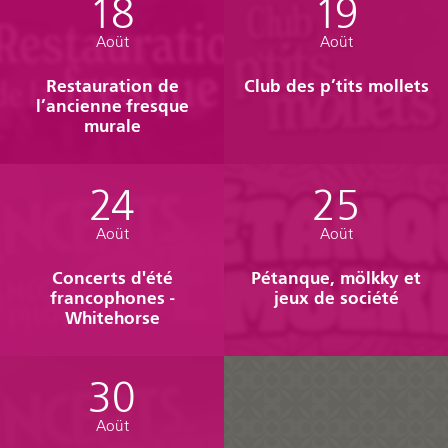
18
19
Formation
Aoüt
Aoüt
Entrepreneuriat
Restauration de
Club des p’tits mollets
Justice
l’ancienne fresque
murale
Arts et culture
Bénévolat
24
25
Jeunesse
Aoüt
Aoüt
50 ans +
Concerts d'été
Pétanque, mölkky et
Soutien à domicile
francophones -
jeux de société
Whitehorse
Location d'équipement
30
Tourisme
Aoüt