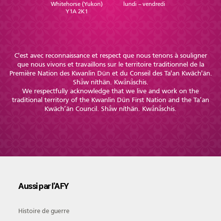
Whitehorse (Yukon)
lundi – vendredi
Y1A 2K1
C'est avec reconnaissance et respect que nous tenons à souligner
que nous vivons et travaillons sur le territoire traditionnel de la
Première Nation des Kwanlin Dün et du Conseil des Ta'an Kwäch'än.
Shä̀w níthän. Kwä̀nä̀schis.
We respectfully acknowledge that we live and work on the
traditional territory of the Kwanlin Dün First Nation and the Ta’an
Kwäch’än Council. Shä̀w níthän. Kwä̀nä̀schis.
Aussi par l’AFY
Histoire de guerre