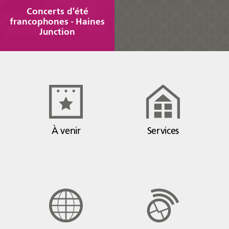
Concerts d'été
AFY
francophones - Haines
Junction
Équipe
CA
À propos
Carrière
Nouvelles
Communiqués
Publications
Projets
Partenaires
À venir
Services
spéciaux
financiers
Devenir membre
COMMUNAUTÉ