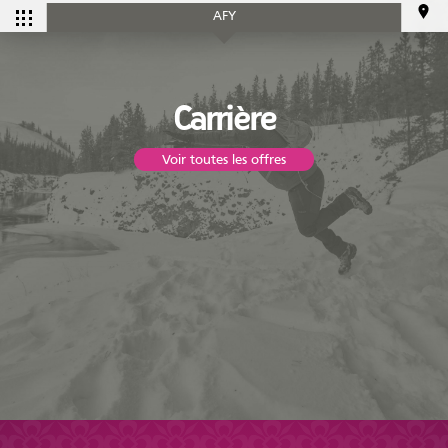
AFY
CALENDRIER
Carrière
Voir toutes les offres
Tous les
Ce mois-ci
événements
SERVICES
Accueil et aide à l'établissement
Aide à l’emploi
Appui au recrutement