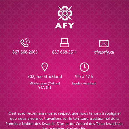
Formation
Entrepreneuriat
Justice
Arts et culture
Bénévolat
867 668-2663
867 668-3511
afy@afy.ca
Jeunesse
50 ans +
302, rue Strickland
9 h à 17 h
Soutien à domicile
Whitehorse (Yukon)
lundi – vendredi
Y1A 2K1
Location d'équipement
Tourisme
C'est avec reconnaissance et respect que nous tenons à souligner
que nous vivons et travaillons sur le territoire traditionnel de la
Première Nation des Kwanlin Dün et du Conseil des Ta'an Kwäch'än.
Shä̀w níthän. Kwä̀nä̀schis.