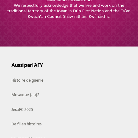
We respectfully acknowledge that we live and work on the
AFY
traditional territory of the Kwanlin Dün First Nation and the Ta’an
Kwäch’än Council. Shä̀w níthän. Kwä̀nä̀schis.
Équipe
CA
À propos
Carrière
Aussi par l’AFY
Nouvelles
Communiqués
Publications
Projets
Partenaires
Histoire de guerre
spéciaux
financiers
Mosaique (au)2
Devenir membre
JeuxFC 2025
De fil en histoires
COMMUNAUTÉ