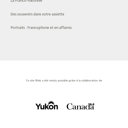
La Franco-Yukonnie
Des souvenirs dans votre assiette
Portraits : Francophone et en affaires
Portrait
Histoire
Organismes
Centre de la
Médias
francophonie
Ce site Web a été rendu possible grâce à la collaboration de
Journée de la
Reconnaissance
Émission
francophonie
Rencontres