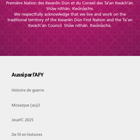
Première Nation des Kwanlin Dün et du Conseil des Ta'an Kwäch'än.
Shä̀w níthän. Kwä̀nä̀schis.
We respectfully acknowledge that we live and work on the
traditional territory of the Kwanlin Dün First Nation and the Ta’an
Kwäch’än Council. Shä̀w níthän. Kwä̀nä̀schis.
Aussi par l’AFY
Histoire de guerre
Mosaique (au)2
JeuxFC 2025
De fil en histoires