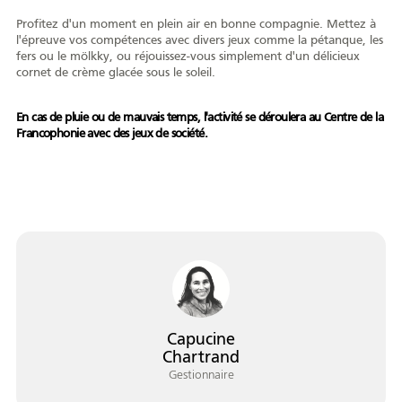
AFY
Profitez d'un moment en plein air en bonne compagnie. Mettez à
l'épreuve vos compétences avec divers jeux comme la pétanque, les
fers ou le mölkky, ou réjouissez-vous simplement d'un délicieux
cornet de crème glacée sous le soleil.
En cas de pluie ou de mauvais temps, l'activité se déroulera au Centre de la
Équipe
CA
À propos
Carrière
Francophonie avec des jeux de société.
Nouvelles
Communiqués
Publications
Projets
Partenaires
spéciaux
financiers
Devenir membre
Capucine
Chartrand
Gestionnaire
COMMUNAUTÉ