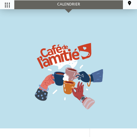
CALENDRIER
CALENDRIER
Tous les
Ce mois-ci
événements
SERVICES
Accueil et aide à l'établissement
Aide à l’emploi
Appui au recrutement