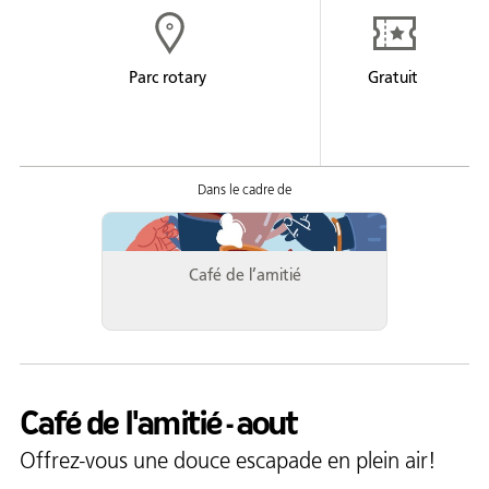
Formation
Entrepreneuriat
Parc rotary
Gratuit
Justice
Arts et culture
Bénévolat
Jeunesse
Café de l’amitié
50 ans +
Soutien à domicile
Location d'équipement
Café de l'amitié - aout
Tourisme
Offrez-vous une douce escapade en plein air!