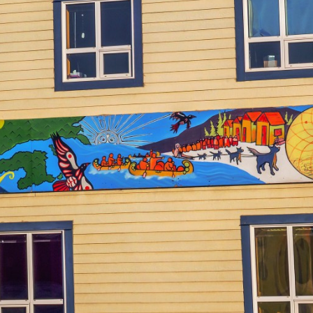
Centre de la
Équipe
francophonie
Médias
Nouvelles
C