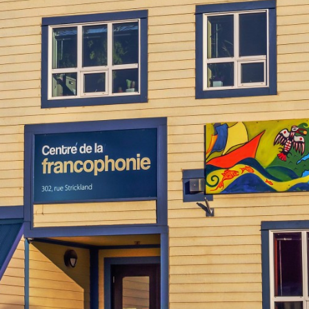
Journée de la
Portrait
francophonie
Histoire
Reconnaissance
Organismes
Émission Rencontres