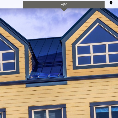
AFY
tion
Arts et culture
Jeunesse
Location
SERVICES
d'équipement
neuriat
Bénévolat
50 ans +
ice
Soutien à
domicile
Tourisme
AFY