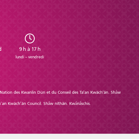
d
9 h à 17 h
lundi – vendredi
re Nation des Kwanlin Dün et du Conseil des Ta'an Kwäch'än. Shä̀w
’an Kwäch’än Council. Shä̀w níthän. Kwä̀nä̀schis.