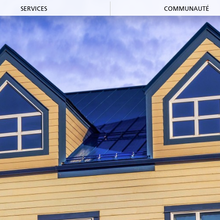
SERVICES
COMMUNAUTÉ
Accueil et aide à
Forma
l'établissement
Aide à l’emploi
Entrepre
Appui
Just
au recrutement