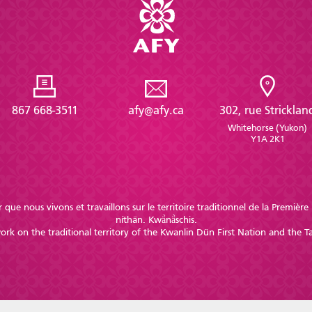
867 668-3511
afy@afy.ca
302, rue Stricklan
Whitehorse (Yukon)
Y1A 2K1
 que nous vivons et travaillons sur le territoire traditionnel de la Premiè
níthän. Kwä̀nä̀schis.
k on the traditional territory of the Kwanlin Dün First Nation and the Ta