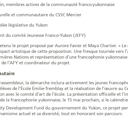
in, membres actives de la communauté franco-yukonnaise
turelle et communautaire du CSSC Mercier
blée législative du Yukon
ent du comité Jeunesse Franco-Yukon (JEFY)
a retenu le projet proposé par Aurore Favier et Maya Chartier. « L
’impact artistique de cette proposition. Une fresque tournée vers l’
ières Nations et représentation d’une francophonie yukonnaise in
t de l’AFY et coordinateur du projet.
autaire
et rassembleur, la démarche inclura activement les jeunes franco
èves de l’École Émilie-Tremblay et la réalisation de l’œuvre au C
avec le comité d’art de l’école. La présentation officielle et l’in
 de la francophonie yukonnaise, le 15 mai prochain, si le calendri
ity Development Fund du gouvernement du Yukon, ce projet per
ynamisme actuel et sa diversité, tout en honorant son parcours.