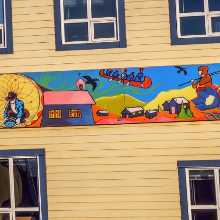
CA
À propos
Carrière
ommuniqués
Publications
Projets
Partenaires
spéciaux
financiers
Devenir membre