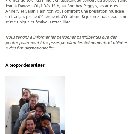
Profitez du soleil de minuit en assistant au concert du Solstice Saint-
Jean à Dawson City! Dès 19 h, au Bombay Peggy's, les artistes
Anneky et Sarah Hamilton vous offriront une prestation musicale
en français pleine d'énergie et d'émotion. Rejoignez-nous pour une
soirée unique et festive! Entrée libre.
Portrait
Histoire
Organismes
Nous tenons à informer les personnes participantes que des
photos pourraient être prises pendant les évènements et utilisées
à des fins promotionnelles.
Centre de la
Médias
À propos des artistes :
francophonie
Journée de la
Reconnaissance
Émission
francophonie
Rencontres