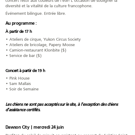
concert festif aux couleurs de l’été! L’occasion de souligner la
diversité et la vitalité de la culture francophone.
AFY
Événement bilingue. Entrée libre.
Au programme :
À partir de 17 h
• Ateliers de cirque, Yukon Circus Society
Équipe
CA
À propos
Carrière
• Ateliers de bricolage, Papery Moose
• Camion-restaurant Klonbite ($)
• Service de bar ($)
Concert à partir de 19 h
Nouvelles
Communiqués
Publications
Projets
Partenaires
• Pink House
spéciaux
financiers
• Sam Mallais
• Soir de Semaine
Les chiens ne sont pas acceptés sur le site, à l’exception des chiens
Devenir membre
d’assistance certifiés.
Dawson City | mercredi 24 juin
COMMUNAUTÉ