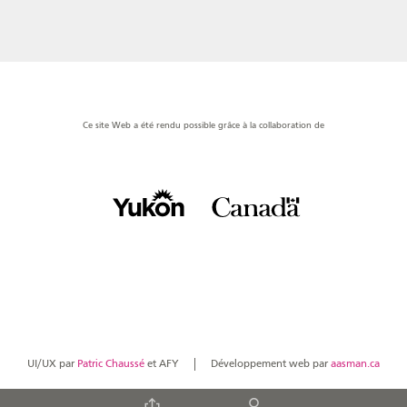
Ce site Web a été rendu possible grâce à la collaboration de
UI/UX par
Patric Chaussé
et AFY
Développement web par
aasman.ca