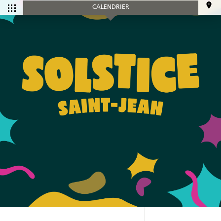
CALENDRIER
CALENDRIER
Tous les
Ce mois-ci
événements
SERVICES
Accueil et aide à l'établissement
Aide à l’emploi
Appui au recrutement