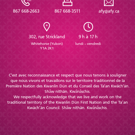
867 668-2663
867 668-3511
afy@afy.ca
302, rue Strickland
9 h à 17 h
Whitehorse (Yukon)
lundi – vendredi
Y1A 2K1
C'est avec reconnaissance et respect que nous tenons à souligner
que nous vivons et travaillons sur le territoire traditionnel de la
Première Nation des Kwanlin Dün et du Conseil des Ta'an Kwäch'än.
Shä̀w níthän. Kwä̀nä̀schis.
We respectfully acknowledge that we live and work on the
traditional territory of the Kwanlin Dün First Nation and the Ta’an
Kwäch’än Council. Shä̀w níthän. Kwä̀nä̀schis.