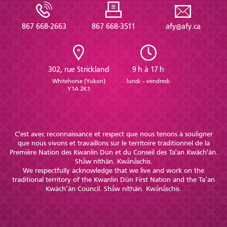
867 668-2663
867 668-3511
afy@afy.ca
302, rue Strickland
9 h à 17 h
Whitehorse (Yukon)
lundi – vendredi
Y1A 2K1
C'est avec reconnaissance et respect que nous tenons à souligner
que nous vivons et travaillons sur le territoire traditionnel de la
Première Nation des Kwanlin Dün et du Conseil des Ta'an Kwäch'än.
Shä̀w níthän. Kwä̀nä̀schis.
We respectfully acknowledge that we live and work on the
traditional territory of the Kwanlin Dün First Nation and the Ta’an
Kwäch’än Council. Shä̀w níthän. Kwä̀nä̀schis.