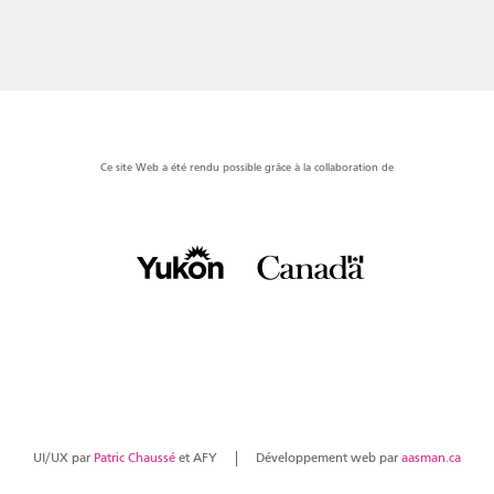
Ce site Web a été rendu possible grâce à la collaboration de
UI/UX par
Patric Chaussé
et AFY
Développement web par
aasman.ca